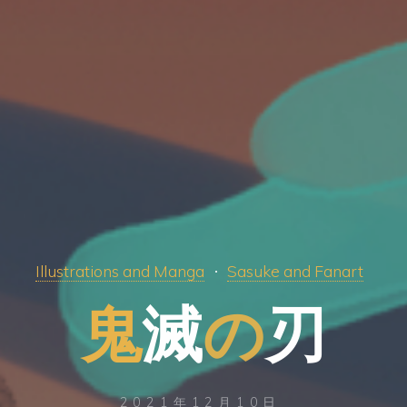
Illustrations and Manga
Sasuke and Fanart
鬼
滅
滅
の
刃
2021年12月10日