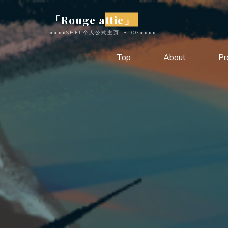
跳
「Rouge attic」
至
••••SHEL个人公式主页+BLOG••••
内
容
Top
About
Pr