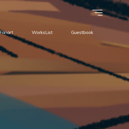
Fanart
WorksList
Guestbook