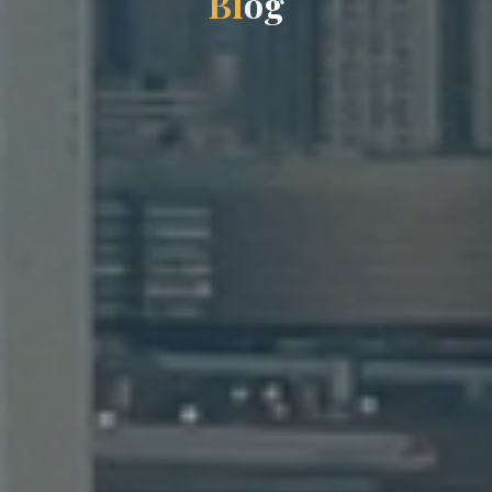
B
l
o
g