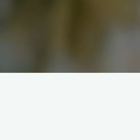
离明年还有10来天了，一年又要过去。这个月就是在上日语课，画
画和TVGame的交替中度过了，其中以Game为主。不久前终于买
到了《召唤之夜4》的原版游戏，再续了三年前的二周目，又一次在
“无限界廊”中万劫不复
。
本月最华丽入手物：传说中的寿屋蚊香眼小十政，为了搞到这一对
儿小人真是历尽艰辛啊TvT。价钱就不必说了，虽然还没有之前说的