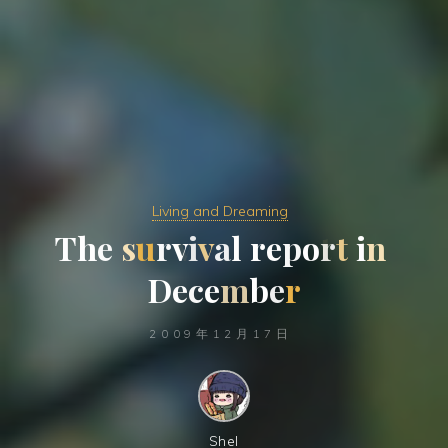
Living and Dreaming
T
h
e
s
u
r
v
i
v
a
l
r
e
p
o
r
t
i
n
D
e
c
e
m
b
e
r
2009年12月17日
Shel