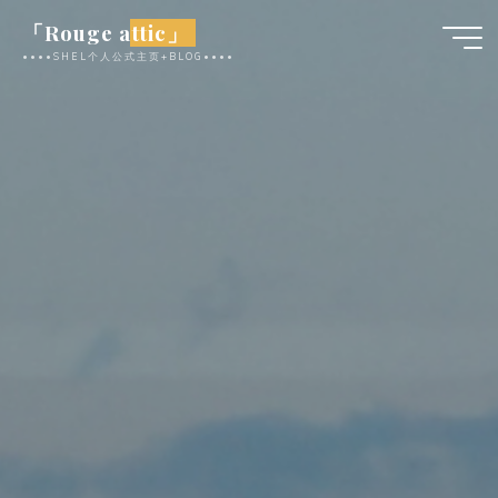
跳
「Rouge attic」
至
••••SHEL个人公式主页+BLOG••••
内
容