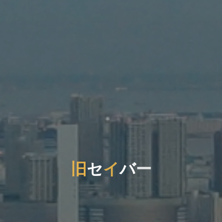
旧
セ
イ
バ
ー