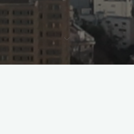
Graham and Anime
Sasuke and Fanart
9条评论
Fate/Zero楽描き
Shel
2012年4月12日
大概是一个新坑，不知能开发多久，不定期更新。基本上
…